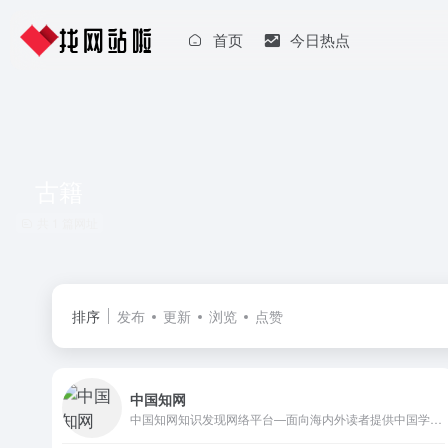
首页
今日热点
古籍
共 1 篇网址
排序
发布
更新
浏览
点赞
中国知网
中国知网知识发现网络平台—面向海内外读者提供中国学术文献、外文文献、学位论文、报纸、会议、年鉴、工具书等各类资源统一检索、统一导航、在线阅读和下载服务。涵盖基础科学、文史哲、工程科技、社会科学、农业、经济与管理科学、医药卫生、信息科技等十大领域。