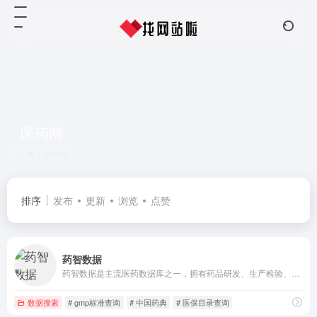
医药网
共 1 篇网址
排序
发布
更新
浏览
点赞
药智数据
药智数据是主流医药数据库之一，拥有药品研发、生产检验、合理用药、市场信息、中药材、医疗器械、食品安全、化妆品等板块100余个数据库，是研发企业、投资机构和营销型药企用户的不二之选。中药材标准、药用辅料、进口化妆品等开放的数据库，赢得了广大医药行业用户的高度评价。
数据搜索
# gmp标准查询
# 中国药典
# 医保目录查询