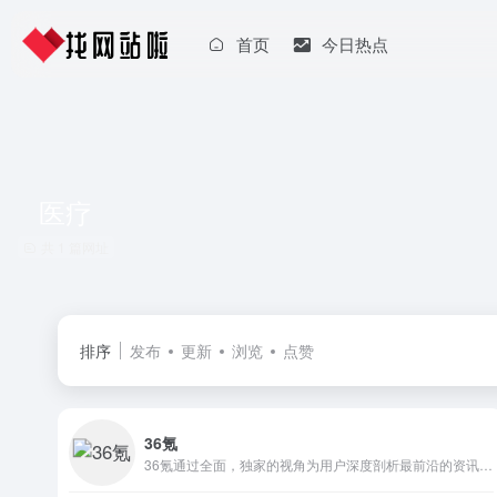
首页
今日热点
医疗
共 1 篇网址
排序
发布
更新
浏览
点赞
36氪
36氪通过全面，独家的视角为用户深度剖析最前沿的资讯，致力于让一部分人先看到未来，内容涵盖快讯，科技，金融，投资，房产，汽车，互联网，股市，教育，生活，职场等，秉承着新商业媒体人的使命砥砺前行