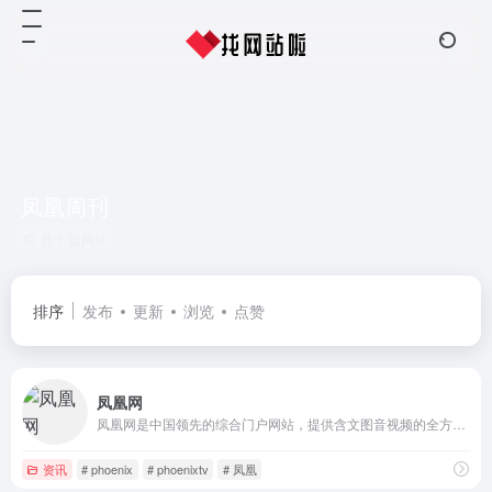
凤凰周刊
共 1 篇网址
排序
发布
更新
浏览
点赞
凤凰网
凤凰网是中国领先的综合门户网站，提供含文图音视频的全方位综合新闻资讯、深度访谈、观点评论、财经产品、互动应用、分享社区等服务，同时与凤凰无线、凤凰宽频形成三屏联动，为全球主流华人提供互联网、无线通信、电视网三网融合无缝衔接的新媒体优质体验。
资讯
# phoenix
# phoenixtv
# 凤凰