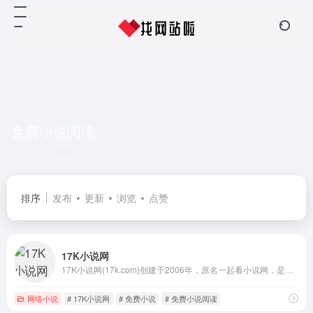
免费小说阅读
共 1 篇网址
排序
发布
更新
浏览
点赞
17K小说网
17K小说网(17k.com)创建于2006年，原名一起看小说网，是中文在线旗下集创作、阅读于一体的在线阅读网站。我们以“让每个人都享受创作的乐趣”为使命，提供玄幻奇幻、都市言情、武侠仙侠、青春校园、穿越架空、惊悚悬疑、历史军事、爆笑同人、经典文学、二次元等在线阅读以及免费下载。
网络小说
# 17K小说网
# 免费小说
# 免费小说阅读