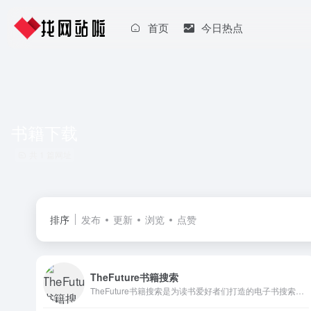
首页
今日热点
书籍下载
共 1 篇网址
排序
发布
更新
浏览
点赞
TheFuture书籍搜索
TheFuture书籍搜索是为读书爱好者们打造的电子书搜索引擎，只需输入书名即可快速找到想看的书籍，让获取书籍变得简单快捷！让知识触手可及