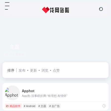
主题
共 1 篇网址
排序
发布
更新
浏览
点赞
Apphot
App热-没事瞎折腾:“有理想,有情怀”
精品软件
# Android
# 主题
# 去广告