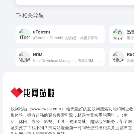
相关导航
uTorrent
迅雷
µTorrent(uTorrent中文版)是一款俄罗斯号称全球排名第一的免费BT下载工具,海外最受欢迎的BT下载客户端软件.uTorrent最新版支持BitTorrent(BT扩展协议),Magnet(磁力链接),可以制作BT种子文件,支持DHT网络及UPnP端口映射,支持RSS订阅自动下载做种上传,专业版下载BT文件支持调用本地第三方播放器边下边播.
NDM
Bit
Neat Download Manager，简称NDM，免费小巧的多线程下载工具。这款免费轻量级的下载管理器，采用动态分段算法下载文件，支持断点续传，HTTP/SOCKS代理协议，支持浏览器扩展，嗅探下载音视频文件。
蓝奏
找网站啦（www.zwzla.com） 给您最好的互联网搜索功能和网址收
集体验，拥有超强的聚合搜索引擎，精选大量实用的网址，（生
活、休闲、办公、影视、工具、资源网址）超贴心的服务，某个网
址失效了？找不到？找网站啦会第一时间给您找出相关并且发布在
失效网址页内和回复您的反馈。