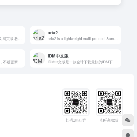
aria2
Kinh,KinhDown,首页,软件下载,网页版,教程,订阅,小论坛,交流群,服务条款,软件小妹黑历史,亿寻,指认其他解析,盗窃用户Cookie,极下,KinhDown - 首页
aria2 is a lightweight multi-protocol &amp; multi-source command-line download utility. It supports HTTP/HTTPS, FTP, SFTP, BitTorrent and Metalink. &hellip;
IDM中文版
如今各大视频网站为保护版权，不断更新算法防解析下载视频资源，无论哪款视频下载工具，绝不敢自称通杀所有视频网站。所以，选择视频下载工具，关注点已经不在工具本身。猎影视频下载，可以解析下载各个视频网站的高清视频，后来因为停止更新了，不过加入第三方插件模块可让这款软件正常解析。
IDM中文版是一款全球下载最快的IDM下载工具软件.Internet Download Manager(简称IDM下载器)是一款Windows平台功能强大的多线程下载工具,国外非常受欢迎.IDM中文破解版支持断点续传,支持嗅探视频音频,接管所有浏览器,具有站点抓取,批量下载队列,计划任务下载,自动识别文件名,静默下载,网盘下载支持等功能.
扫码加QQ群
扫码加微信