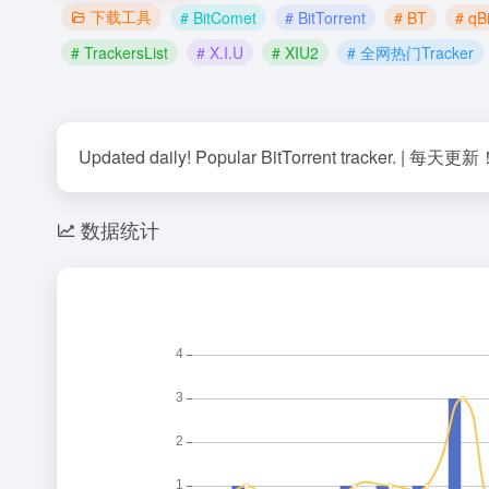
下载工具
# BitComet
# BitTorrent
# BT
# qBi
# TrackersList
# X.I.U
# XIU2
# 全网热门Tracker
Updated daily! Popular BitTorrent tracke
数据统计