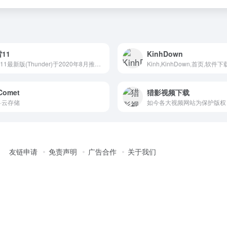
11
KinhDown
迅雷11最新版(Thunder)于2020年8月推出,是继迅雷X之后的换代版PC迅雷客户端.迅雷11重新设计了主界面框架,将下载与云盘合二为一,在迅雷云盘里可以流畅的观看视频,从云盘取回文件的速度,号称将前所未有的快!
Comet
猎影视频下载
·云存储
友链申请
免责声明
广告合作
关于我们