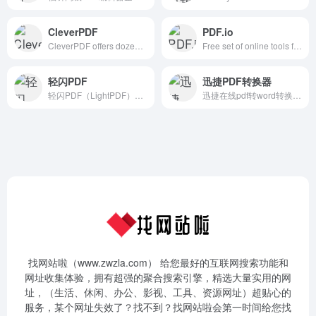
CleverPDF
PDF.io
CleverPDF offers dozens of high quality free online PDF tools, including PDF to Office, iWork and other format conversion, merge or split PDF, PDF security and more!
Free set of online tools for handling PDF files. Convert and edit your PDF files with incredible ease and speed!
轻闪PDF
迅捷PDF转换器
轻闪PDF（LightPDF）是一个完全免费的在线编辑器，无需下载安装，无需登录即可使用。提供最佳的PDF在线编辑体验，您可以修改文本内容，添加图片等。除了基本的编辑功能外，还有注释功能，您可以对PDF文本进行高亮/划线等注释，并利用AI语义解析模型能快速获取和整理信息，与文档交流，能够提高人们获取有效信息的效率、优化工作质量，完全满足您对于PDF编辑的需求。
迅捷在线pdf转word转换器免费版为您提供将PDF转换成WORD,word转换成pdf,ppt转换成pdf的免费在线转换服务；是一款完全免费的在线转换工具，在线免费完成PDF与word的转换体验，绿色小巧、无需安装！
找网站啦（www.zwzla.com） 给您最好的互联网搜索功能和
网址收集体验，拥有超强的聚合搜索引擎，精选大量实用的网
址，（生活、休闲、办公、影视、工具、资源网址）超贴心的
服务，某个网址失效了？找不到？找网站啦会第一时间给您找