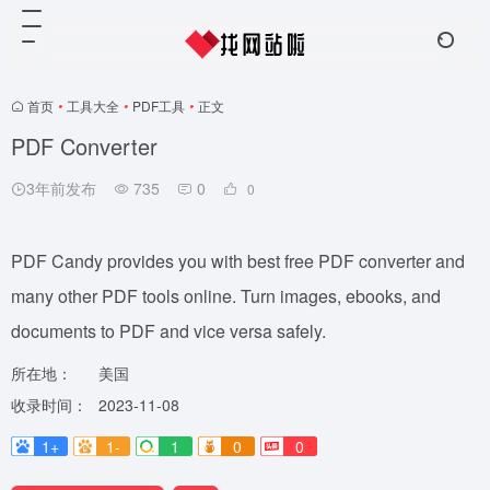
首页
•
工具大全
•
PDF工具
•
正文
PDF Converter
3年前发布
735
0
0
PDF Candy provides you with best free PDF converter and
many other PDF tools online. Turn images, ebooks, and
documents to PDF and vice versa safely.
所在地：
美国
收录时间：
2023-11-08
1+
1-
1
0
0