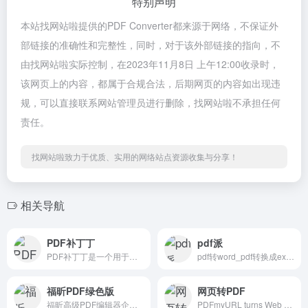
特别声明
本站找网站啦提供的PDF Converter都来源于网络，不保证外
部链接的准确性和完整性，同时，对于该外部链接的指向，不
由找网站啦实际控制，在2023年11月8日 上午12:00收录时，
该网页上的内容，都属于合规合法，后期网页的内容如出现违
规，可以直接联系网站管理员进行删除，找网站啦不承担任何
责任。
找网站啦致力于优质、实用的网络站点资源收集与分享！
相关导航
PDF补丁丁
pdf派
PDF补丁丁是一个用于修改PDF文件信息的工具
pdf转word_pdf转换成excel_pdf转换成ppt _纬来PDF转换器
福昕PDF绿色版
网页转PDF
福昕高级PDF编辑器企业版(Foxit PhantomPDF Business中文版,原名:福昕风腾PDF电子文档处理套件)是一套与Adobe Acrobat类似的完整PDF解决方案,福昕PDF编辑器中文版基于业界号称最优秀的Foxit极速安全PDF引擎,这款PDF编辑器软件功能包括:PDF文档创建及编辑,OCR识别,pdf文件转换,pdf注释签名,安全保护等.
PDFmyURL turns Web Pages or complete Sites into PDF with one click. Use our URL / HTML to PDF API in PHP, Java, .NET, Perl, Ruby, Python or JavaScript with our examples!