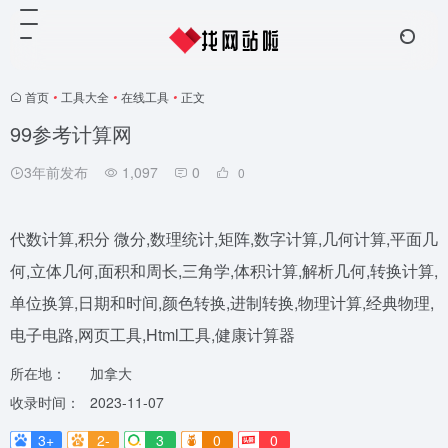
首页
•
工具大全
•
在线工具
•
正文
99参考计算网
3年前发布
1,097
0
0
代数计算,积分 微分,数理统计,矩阵,数字计算,几何计算,平面几
何,立体几何,面积和周长,三角学,体积计算,解析几何,转换计算,
单位换算,日期和时间,颜色转换,进制转换,物理计算,经典物理,
电子电路,网页工具,Html工具,健康计算器
所在地：
加拿大
收录时间：
2023-11-07
3+
2-
3
0
0