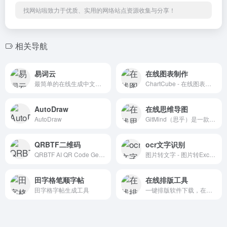
找网站啦致力于优质、实用的网络站点资源收集与分享！
相关导航
易词云
在线图表制作
最简单的在线生成中文字云的网站，易词云是一款优秀的在线中文词云生成网站，具有分词功能，内含多种形状模板，不同的配色方案，可供选择
ChartCube - 在线图表制作工具
AutoDraw
在线思维导图
AutoDraw
GitMind（思乎）是一款全平台 在线思维导图脑图架构图制作软件工具，支持手机手机思维导图，Windows/Mac/L多平台操作及内容同步。它提供有海量的架构图，流程图、思维导图模板可供用户直接使用，支持在线制作流程图、思维导图、组织结构图、类图、用例图、ER图、网络拓扑图以及UML图等十多种图形。
QRBTF二维码
ocr文字识别
QRBTF AI QR Code Generator
图片转文字 - 图片转Excel表格 - PDF转Word - 白描网页版
田字格笔顺字帖
在线排版工具
田字格字帖生成工具
一键排版软件下载，在线文字自动排版工具，新闻文章论文网页，文本文章小说自动排版工具