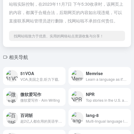
站啦实际控制，在2023年11月7日 下午5:30收录时，该网页上
的内容，都属于合规合法，后期网页的内容如出现违规，可以
直接联系网站管理员进行删除，找网站啦不承担任何责任。
找网站啦致力于优质、实用的网络站点资源收集与分享！
相关导航
51VOA
Memrise
VOA,美国之音,听力下载.
Learn a language as it's used now. Immerse yourself in lessons that feature videos of native speakers, so you start speaking real life language, fast.
微软爱写作
NPR
微软爱写作 - Aim Writing
Top stories in the U.S. and world news, politics, health, science, business, music, arts and culture. Nonprofit journalism with a mission. This is NPR.
百词斩
lang-8
超2亿人都在用的英语学习大杀器！致力于为你解决背单词难题，独创图背单词学习法，趣味学英语；内涵海量词库，覆盖全年龄段词汇需求；配备单词全解，发音例句辅助学习。
Multi-lingual language learning and language exchange | Lang-8: For learning foreign languages