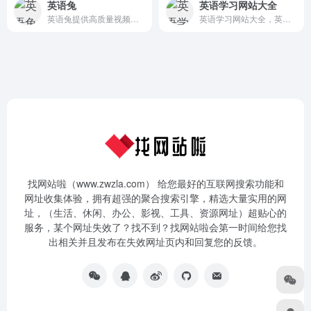
英语兔
英语学习网站大全
英语兔提供高质量视频课程, 帮你迅速有效提高英语语音, 语法, 词汇以及听力, 口语, 阅读, 写作能力.
英语学习网站大全，英语网址之家，英语学习上网导航，小语种学习导航，网上最全的学英语的好网站汇总。汇集国内外优秀的英语学习网站，是广大外语爱好者学习导航。
找网站啦（www.zwzla.com） 给您最好的互联网搜索功能和
网址收集体验，拥有超强的聚合搜索引擎，精选大量实用的网
址，（生活、休闲、办公、影视、工具、资源网址）超贴心的
服务，某个网址失效了？找不到？找网站啦会第一时间给您找
出相关并且发布在失效网址页内和回复您的反馈。