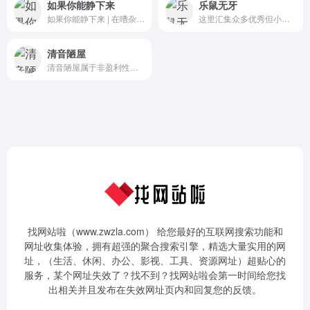
如果你能静下来
乐鼠无牙
如果你能静下来 | 在嘈杂的生活环境中寻找一份宁静与安逸
这里汇集众多优秀但小众的欧美和国内摇滚专辑主要风格有indie音乐,另类摇滚音乐,另类音乐,英伦风格音乐,独立音乐,shoegaze,后摇,电子,英伦,金属,哥特等摇滚专辑
清音陋屋
清音陋屋属于非盈利性的个人纯音乐分享网站，主要为喜欢轻音乐、纯音乐的朋友创建，其主要内容为忧伤轻音乐、影视配乐、忧伤散文，清音陋屋网站创建总结为“用耳聆听，用心感受”。
找网站啦（www.zwzla.com） 给您最好的互联网搜索功能和
网址收集体验，拥有超强的聚合搜索引擎，精选大量实用的网
址，（生活、休闲、办公、影视、工具、资源网址）超贴心的
服务，某个网址失效了？找不到？找网站啦会第一时间给您找
出相关并且发布在失效网址页内和回复您的反馈。