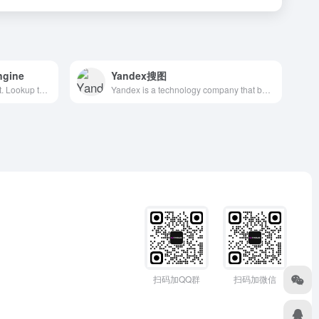
ngine
Yandex搜图
Search Anime by ScreenShot. Lookup the exact moment and the episode.
Yandex is a technology company that builds intelligent products and services powered by machine learning. Our goal is to help consumers and businesses better navigate the online and offline world. Since 1997, we have delivered world-class, locally relevant search and information services. Additionally, we have developed market-leading on-demand transportation services, navigation products, and other mobile applications for millions of consumers across the globe. Yandex, which has 17 offices worldwide, has been listed on the NASDAQ since 2011.
扫码加QQ群
扫码加微信