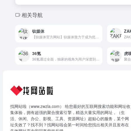
相关导航
钛媒体
ZA
【钛媒体官方网站】钛媒体致力于成为优秀的财经科技信息服务平台，形成了“新媒体、全球技术专家网络、科技IP与创意产品服务、科技股数据服务”四大业务板块和“钛媒体国际”业务布局，现已成为具有影响力的财经信息服务商和新媒体标杆之一。
36氪
虎
36氪通过全面，独家的视角为用户深度剖析最前沿的资讯，致力于让一部分人先看到未来，内容涵盖快讯，科技，金融，投资，房产，汽车，互联网，股市，教育，生活，职场等，秉承着新商业媒体人的使命砥砺前行
找网站啦（www.zwzla.com） 给您最好的互联网搜索功能和网址收
集体验，拥有超强的聚合搜索引擎，精选大量实用的网址，（生
活、休闲、办公、影视、工具、资源网址）超贴心的服务，某个网
址失效了？找不到？找网站啦会第一时间给您找出相关并且发布在
失效网址页内和回复您的反馈。