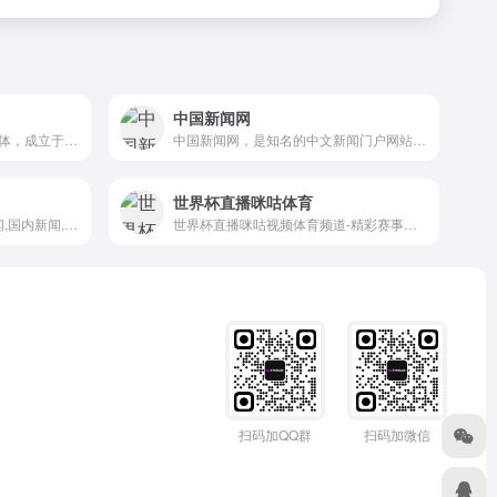
中国新闻网
聚焦新创和消费主题的科技媒体，成立于 2008 年 10 月，关注产品及体验，致力于“独立，前瞻，深入”的原创报道和分析评论，是国内唯一一家在产业和产品领域同时具有强势影响力的科技媒体。旗下现有 ifanr.com、SocialBase.cn、AppSolution、玩物志、创业及产品社区 MindStore 等多个细分领域的知名产品。
中国新闻网，是知名的中文新闻门户网站，也是全球互联网中文新闻资讯最重要的原创内容供应商之一。依托中新社遍布全球的采编网络,每天24小时面向广大网民和网络媒体，快速、准确地提供文字、图片、视频等多样化的资讯服务。在新闻报道方面，中新网动态新闻及时准确，解释性报道角度独特，稿件被国内外网络媒体大量转载。
世界杯直播咪咕体育
新闻,新闻中心,包含有时政新闻,国内新闻,国际新闻,社会新闻,时事评论,新闻图片,新闻专题,新闻论坛,军事,历史,的专业时事报道门户网站
世界杯直播咪咕视频体育频道-精彩赛事在线直播
扫码加QQ群
扫码加微信