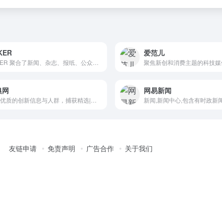
KER
爱范儿
ZAKER 聚合了新闻、杂志、报纸、公众号等各类头条资讯，热点频道就头条,科技,娱乐,体育,国内,国际,军事,财经,互联网,教育,时尚,社会,亲子,情爱,旅游,科学,星座,奢侈品,游戏,美食,电影,健康,理财等多个话题，提供今日最热门新闻，通过大数据算法提供个性化、社会化新闻服务。
嗅网
网易新闻
聚合优质的创新信息与人群，捕获精选|深度|犀利的商业科技资讯。在虎嗅，不错过互联网的每个重要时刻。
友链申请
免责声明
广告合作
关于我们